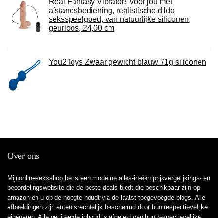
Real Fantasy Vibrators voor jou met
afstandsbediening, realistische dildo
seksspeelgoed, van natuurlijke siliconen,
geurloos, 24,00 cm
You2Toys Zwaar gewicht blauw 71g siliconen
Over ons
Mijnonlineseksshop.be is een moderne alles-in-één prijsvergelijkings- en
beoordelingswebsite die de beste deals biedt die beschikbaar zijn op
amazon en u op de hoogte houdt via de laatst toegevoegde blogs. Alle
afbeeldingen zijn auteursrechtelijk beschermd door hun respectievelijke
eigenaren. Alle geciteerde inhoud is afgeleid van hun respectievelijke