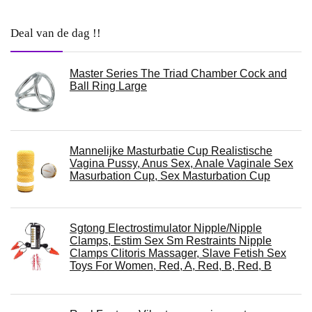
Deal van de dag !!
Master Series The Triad Chamber Cock and
Ball Ring Large
Mannelijke Masturbatie Cup Realistische
Vagina Pussy, Anus Sex, Anale Vaginale Sex
Masurbation Cup, Sex Masturbation Cup
Sgtong Electrostimulator Nipple/Nipple
Clamps, Estim Sex Sm Restraints Nipple
Clamps Clitoris Massager, Slave Fetish Sex
Toys For Women, Red, A, Red, B, Red, B