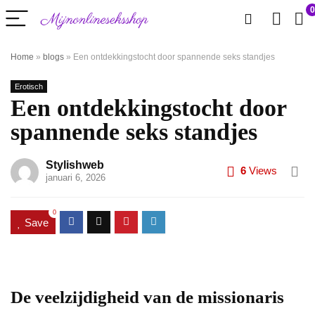
0
Home
»
blogs
»
Een ontdekkingstocht door spannende seks standjes
Erotisch
Een ontdekkingstocht door
spannende seks standjes
Stylishweb
6
Views
januari 6, 2026
0
Save
De veelzijdigheid van de missionaris