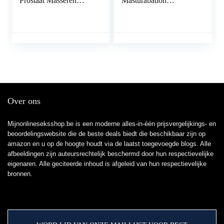
Prostaat Masseren
Masturabation
Massager Prostaat
Speelgoed Vibrerende
Amal Speelgoed
Butt Pluggen Amal
Mannen Volwassen
Speelgoed Mannen Sex
Speelgoed Voor Sex
Speelgoed Voor
Mannelijke a
Mannelijke
Over ons
Mijnonlineseksshop.be is een moderne alles-in-één prijsvergelijkings- en
beoordelingswebsite die de beste deals biedt die beschikbaar zijn op
amazon en u op de hoogte houdt via de laatst toegevoegde blogs. Alle
afbeeldingen zijn auteursrechtelijk beschermd door hun respectievelijke
eigenaren. Alle geciteerde inhoud is afgeleid van hun respectievelijke
bronnen.