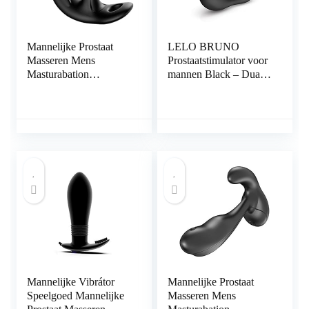
Mannelijke Prostaat
LELO BRUNO
Masseren Mens
Prostaatstimulator voor
Masturabation
mannen Black – Dual
Speelgoed Volwassen
Motor Prostaatmassage
Speelgoed Voor Sex
(volwassenen
Mannelijke Mannelijke
speelgoed voor
Vibrantors Voor Sex
mannen) – anaal
seksspeeltje
Mannelijke Vibrátor
Mannelijke Prostaat
Speelgoed Mannelijke
Masseren Mens