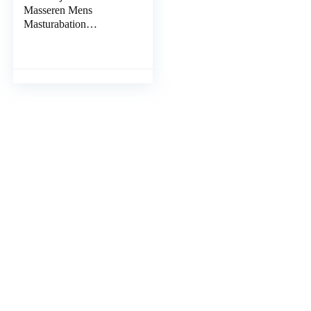
Masseren Mens
Masturabation
Speelgoed Volwassen
Speelgoed Voor Sex
Mannelijke Volwassen
Speelgoed Voor Sex
Mannelijke Prostaat l